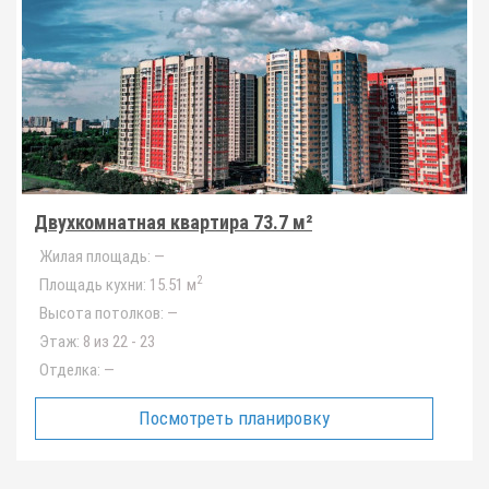
Двухкомнатная квартира 73.7 м²
Жилая площадь:
—
2
Площадь кухни:
15.51 м
Высота потолков:
—
Этаж:
8 из 22 - 23
Отделка:
—
Посмотреть планировку