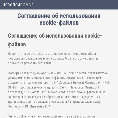
НОВОПОИСК
.МСК
Соглашение об использовании
cookie-файлов
Соглашение об использовании cookie-
файлов
На сайте https://novopoisk.msk.ru/ применяется технология сбора
информации с использованием cookie-файлов, которая позволяет
повысить эффективность Сайта.
Посещая Сайт https://novopoisk.msk.ru/, Вы - пользователь соглашаетесь с
условиями использования cookie-файлов, описанными в настоящем
документе, в том числе с тем, что ИП Деревлев Николай Федорович (ИНН
ОГРНИП расположенный по адресу: г. Санкт - Петербург, Заневский
проспект д.71 к.2 офис 1126) может использовать cookie-файлы и иные
данные для их последующей обработки, а также может передавать их
третьим лицам для проведения исследований и предоставления услуг
Партнерами ИП Деревлеву Н.Ф.
Файлы cookie (куки) - это небольшие текстовые файлы, которые