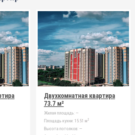
ртира
Двухкомнатная квартира
73.7 м²
Жилая площадь:
—
2
Площадь кухни:
15.51 м
Высота потолков:
—