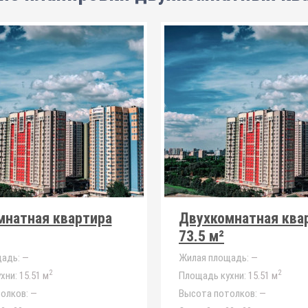
мнатная квартира
Двухкомнатная ква
73.5 м²
адь:
—
Жилая площадь:
—
2
2
хни:
15.51 м
Площадь кухни:
15.51 м
олков:
—
Высота потолков:
—