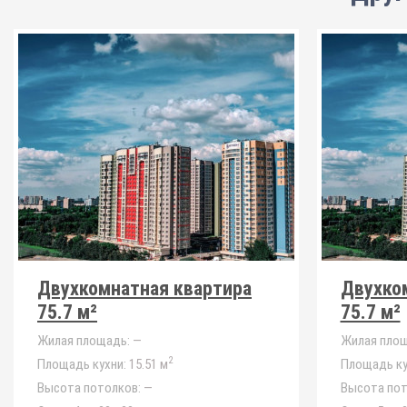
Двухкомнатная квартира
Двухко
75.7 м²
75.7 м²
Жилая площадь:
—
Жилая площ
2
Площадь кухни:
15.51 м
Площадь ку
Высота потолков:
—
Высота пот