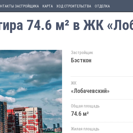
НТАКТЫ ЗАСТРОЙЩИКА
КАРТА
ХОД СТРОИТЕЛЬСТВА
ОТДЕЛКА
ира 74.6 м² в ЖК «Ло
Застройщик
Бэсткон
ЖК
«Лобачевский»
Общая площадь
74.6 м²
Жилая площадь