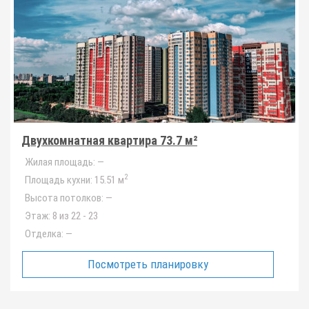
Двухкомнатная квартира 73.7 м²
Жилая площадь:
—
2
Площадь кухни:
15.51 м
Высота потолков:
—
Этаж:
8 из 22 - 23
Отделка:
—
Посмотреть планировку