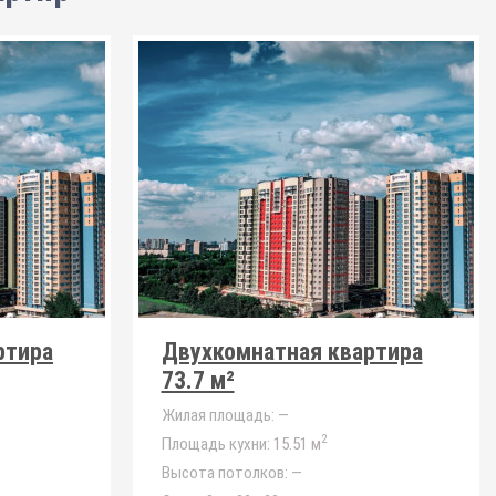
ртира
Двухкомнатная квартира
73.7 м²
Жилая площадь:
—
2
Площадь кухни:
15.51 м
Высота потолков:
—