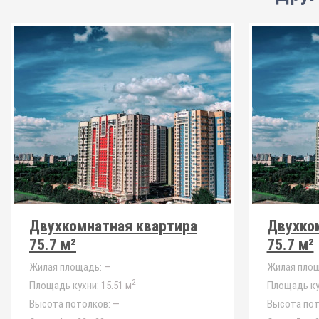
Двухкомнатная квартира
Двухко
75.7 м²
75.7 м²
Жилая площадь:
—
Жилая площ
2
Площадь кухни:
15.51 м
Площадь ку
Высота потолков:
—
Высота пот