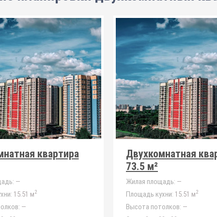
мнатная квартира
Двухкомнатная ква
73.5 м²
адь:
—
Жилая площадь:
—
2
2
хни:
15.51 м
Площадь кухни:
15.51 м
олков:
—
Высота потолков:
—